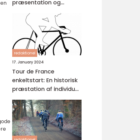
præsentation og
 en
historisk gennemgang
redaktionel
17. January 2024
Tour de France
enkeltstart: En historisk
præstation af individuel
styrke og taktisk snilde
 gode
ære
redaktionel