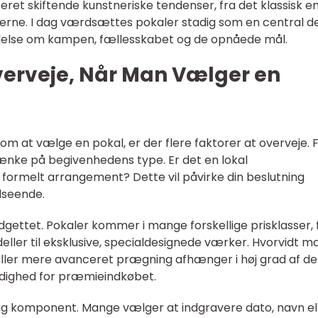
teret skiftende kunstneriske tendenser, fra det klassisk e
rne. I dag værdsættes pokaler stadig som en central de
else om kampen, fællesskabet og de opnåede mål.
erveje, Når Man Vælger en
m at vælge en pokal, er der flere faktorer at overveje. 
tænke på begivenhedens type. Er det en lokal
, formelt arrangement? Dette vil påvirke din beslutning
dseende.
dgettet. Pokaler kommer i mange forskellige prisklasser, 
ler til eksklusive, specialdesignede værker. Hvorvidt m
ler mere avanceret prægning afhænger i høj grad af de
ådighed for præmieindkøbet.
gtig komponent. Mange vælger at indgravere dato, navn el