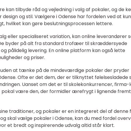
 kan tilbyde råd og vejledning i valg af pokaler, og de k
r design og stil. Vælgere i Odense har fordelen ved at ku
, hvilket kan gøre beslutningsprocessen lettere.
g eller specialiseret variation, kan online leverandører
 byder på alt fra standard trofæer til skræddersyede
g og pålidelig levering. En online platform kan også lette
uligheder og priser.
s uden at tænke på de mindeværdige pokaler der pryder
dense. Ofte er det dem, der er tilknyttet følelsesladede 
indringen. Uanset om det er til skolekonkurrencer, firma-
e pokal være den, der formidler ærefrygt i lignende fremt
 sine traditioner, og pokaler er en integreret del af denne 
 og skal vælge pokaler i Odense, kan du med fordel overv
or et bredt og inspirerende udvalg altid står klart.