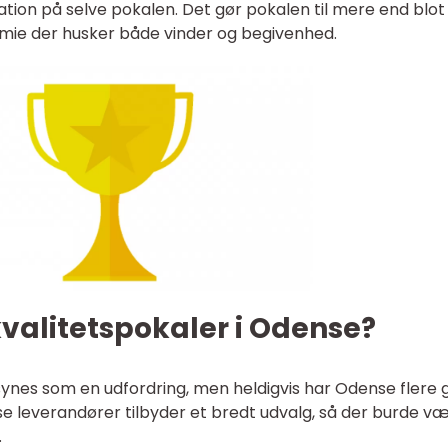
tion på selve pokalen. Det gør pokalen til mere end blot
mie der husker både vinder og begivenhed.
valitetspokaler i Odense?
synes som en udfordring, men heldigvis har Odense flere
sse leverandører tilbyder et bredt udvalg, så der burde v
.