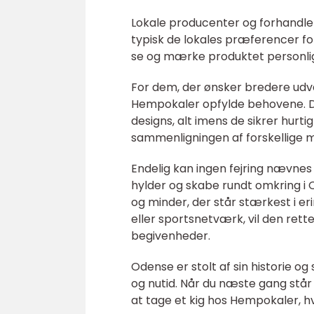
Lokale producenter og forhandlere
typisk de lokales præferencer fo
se og mærke produktet personligt
For dem, der ønsker bredere udval
Hempokaler opfylde behovene. De
designs, alt imens de sikrer hurti
sammenligningen af forskellige m
Endelig kan ingen fejring nævne
hylder og skabe rundt omkring i O
og minder, der står stærkest i er
eller sportsnetværk, vil den rett
begivenheder.
Odense er stolt af sin historie og
og nutid. Når du næste gang står
at tage et kig hos Hempokaler, hv