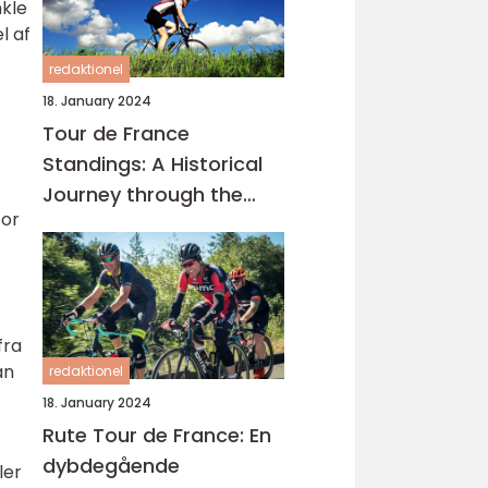
nkle
l af
redaktionel
18. January 2024
Tour de France
Standings: A Historical
Journey through the
For
Worlds Most Prestigious
Cycling Race
fra
an
redaktionel
18. January 2024
Rute Tour de France: En
dybdegående
ler