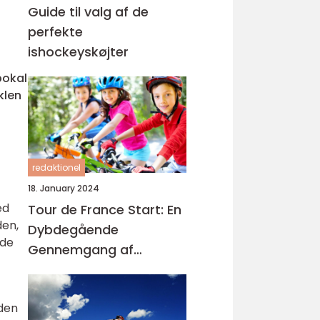
Guide til valg af de
perfekte
ishockeyskøjter
pokal
klen
.
redaktionel
18. January 2024
ed
Tour de France Start: En
den,
Dybdegående
 de
Gennemgang af
Cykelløbets Begyndelse
iden