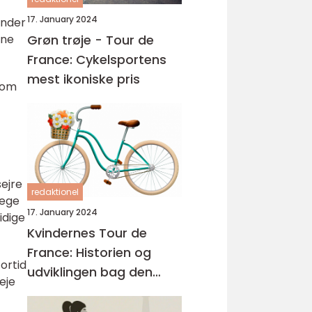
17. January 2024
ender
nne
Grøn trøje - Tour de
France: Cykelsportens
mest ikoniske pris
 som
sejre
redaktionel
lege
17. January 2024
idige
Kvindernes Tour de
France: Historien og
fortid
udviklingen bag den
eje
prestigefyldte cykelløb