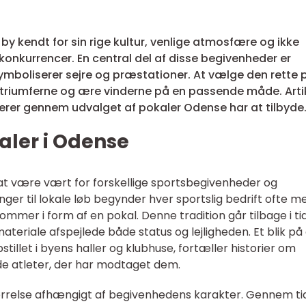
n by kendt for sin rige kultur, venlige atmosfære og ikke
konkurrencer. En central del af disse begivenheder er
symboliserer sejre og præstationer. At vælge den rette 
 triumferne og ære vinderne på en passende måde. Arti
erer gennem udvalget af pokaler Odense har at tilbyde
aler i Odense
 at være vært for forskellige sportsbegivenheder og
ger til lokale løb begynder hver sportslig bedrift ofte m
mmer i form af en pokal. Denne tradition går tilbage i ti
teriale afspejlede både status og lejligheden. Et blik på
pstillet i byens haller og klubhuse, fortæller historier om
ede atleter, der har modtaget dem.
tørrelse afhængigt af begivenhedens karakter. Gennem t