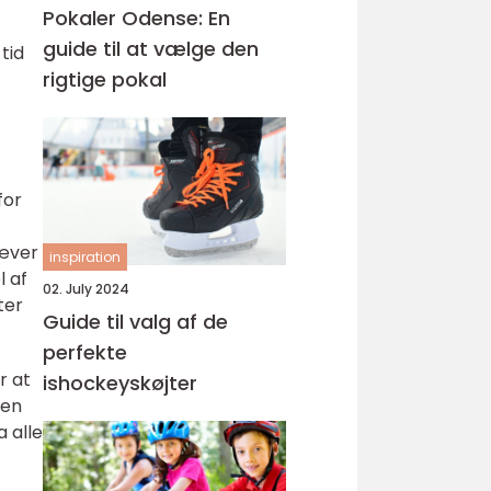
Pokaler Odense: En
guide til at vælge den
tid
rigtige pokal
for
ræver
inspiration
l af
02. July 2024
ter
Guide til valg af de
perfekte
r at
ishockeyskøjter
 en
 alle