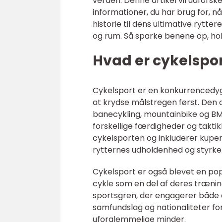
verden. Denne artikel vil udforske
informationer, du har brug for, n
historie til dens ultimative rytte
og rum. Så sparke benene op, hol
Hvad er cykelspo
Cykelsport er en konkurrencedygt
at krydse målstregen først. Den 
banecykling, mountainbike og BMX
forskellige færdigheder og takti
cykelsporten og inkluderer kuper
rytternes udholdenhed og styrke
Cykelsport er også blevet en po
cykle som en del af deres træning 
sportsgren, der engagerer både 
samfundslag og nationaliteter f
uforglemmelige minder.