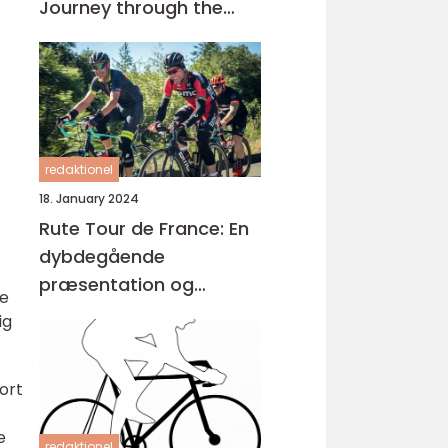
Journey through the
Worlds Most Prestigious
Cycling Race
redaktionel
18. January 2024
Rute Tour de France: En
dybdegående
præsentation og
te
historisk gennemgang
ig
ort
e
redaktionel