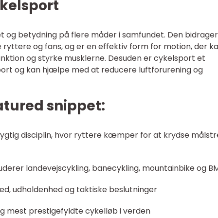
kelsport
t og betydning på flere måder i samfundet. Den bidrager 
ryttere og fans, og er en effektiv form for motion, der k
unktion og styrke musklerne. Desuden er cykelsport et
ansport og kan hjælpe med at reducere luftforurening og
eatured snippet:
gtig disciplin, hvor ryttere kæmper for at krydse målst
luderer landevejscykling, banecykling, mountainbike og B
ed, udholdenhed og taktiske beslutninger
g mest prestigefyldte cykelløb i verden