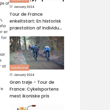
le af
17. January 2024
Tour de France
n,
enkeltstart: En historisk
aña
præstation af individuel
er er
styrke og taktisk snilde
 for
har
e
r at
redaktionel
17. January 2024
Grøn trøje - Tour de
France: Cykelsportens
re
mest ikoniske pris