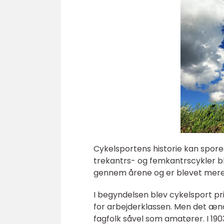
Cykelsportens historie kan spores 
trekantrs- og femkantrscykler ble
gennem årene og er blevet mere 
I begyndelsen blev cykelsport p
for arbejderklassen. Men det ænd
fagfolk såvel som amatører. I 190