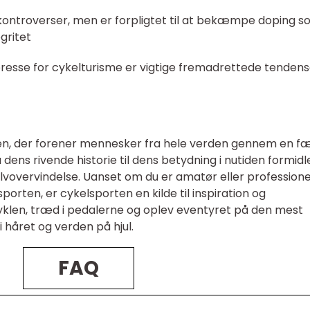
kontroverser, men er forpligtet til at bekæmpe doping s
gritet
eresse for cykelturisme er vigtige fremadrettede tendens
den, der forener mennesker fra hele verden gennem en fæ
 dens rivende historie til dens betydning i nutiden formidl
lvovervindelse. Uanset om du er amatør eller professione
sporten, er cykelsporten en kilde til inspiration og
cyklen, træd i pedalerne og oplev eventyret på den mest
året og verden på hjul.
FAQ