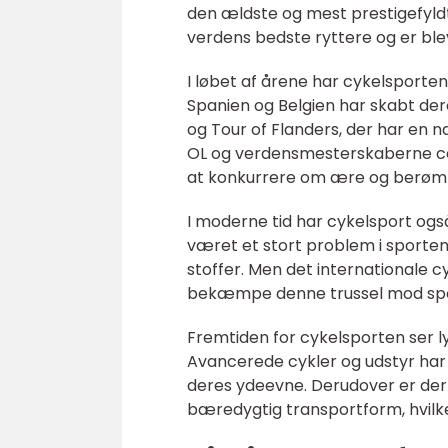
den ældste og mest prestigefyldte
verdens bedste ryttere og er blev
I løbet af årene har cykelsporten
Spanien og Belgien har skabt der
og Tour of Flanders, der har en 
OL og verdensmesterskaberne cen
at konkurrere om ære og berøm
I moderne tid har cykelsport og
været et stort problem i sporte
stoffer. Men det internationale c
bekæmpe denne trussel mod spo
Fremtiden for cykelsporten ser l
Avancerede cykler og udstyr har 
deres ydeevne. Derudover er der 
bæredygtig transportform, hvilke