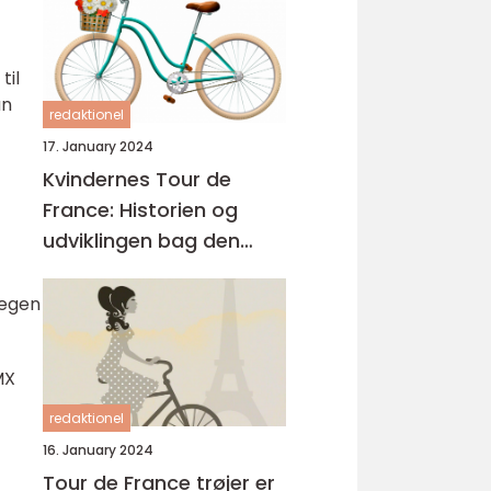
til
an
redaktionel
17. January 2024
Kvindernes Tour de
France: Historien og
udviklingen bag den
prestigefyldte cykelløb
regen
MX
redaktionel
16. January 2024
Tour de France trøjer er