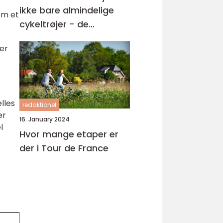
ikke bare almindelige
om et
cykeltrøjer - de
repræsenterer noget
er
langt større
lles
redaktionel
er
16. January 2024
l
Hvor mange etaper er
der i Tour de France