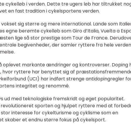
 cykelløb i verden. Dette tre ugers løb har tiltrukket nog
et en fast tradition i cykelsportens verden.
 vokset sig større og mere international. Lande som Italie
es egne berømte cykelløb som Giro d’Italia, Vuelta a Esp
næsten lige så stor prestige som Tour de France. Derudov
trale begivenheder, der samler ryttere fra hele verden
melse.
så oplevet markante ændringer og kontroverser. Doping 
n, hvor ryttere har benyttet sig af præstationsfremmend
ykelforbund (UCI) har indført strenge antidopingregler fo
rtens integritet og renommé.
ys ud med teknologiske fremskridt og øget popularitet.
revolutioneret sporten og hjulpet ryttere med at forbed
stor interesse for cykelturisme og cyklisme som en
t skaber et endnu større fokus på cykelsport.