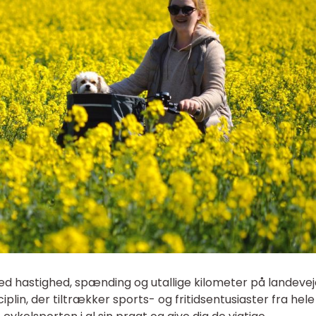
d hastighed, spænding og utallige kilometer på landevej
plin, der tiltrækker sports- og fritidsentusiaster fra hele