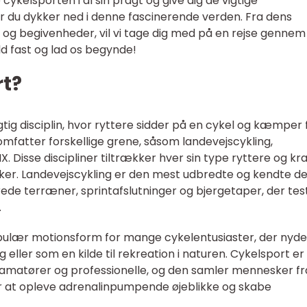
 cykelsporten i al sin pragt og give dig de vigtige
år du dykker ned i denne fascinerende verden. Fra dens
re og begivenheder, vil vi tage dig med på en rejse gennem 
d fast og lad os begynde!
rt?
ig disciplin, hvor ryttere sidder på en cykel og kæmper 
omfatter forskellige grene, såsom landevejscykling,
. Disse discipliner tiltrækker hver sin type ryttere og k
kker. Landevejscykling er den mest udbredte og kendte de
ede terræner, sprintafslutninger og bjergetaper, der tes
.
pulær motionsform for mange cykelentusiaster, der nyde
eller som en kilde til rekreation i naturen. Cykelsport er
amatører og professionelle, og den samler mennesker fra
or at opleve adrenalinpumpende øjeblikke og skabe