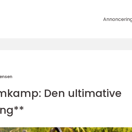
Annoncerin
tensen
mkamp: Den ultimative
ing**