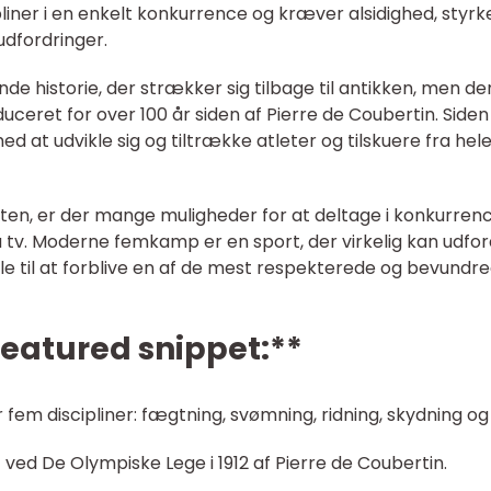
liner i en enkelt konkurrence og kræver alsidighed, styrk
 udfordringer.
de historie, der strækker sig tilbage til antikken, men de
uceret for over 100 år siden af Pierre de Coubertin. Siden
at udvikle sig og tiltrække atleter og tilskuere fra hel
porten, er der mange muligheder for at deltage i konkurren
på tv. Moderne femkamp er en sport, der virkelig kan udfo
ale til at forblive en af de mest respekterede og bevundr
 featured snippet:**
 discipliner: fægtning, svømning, ridning, skydning og 
 ved De Olympiske Lege i 1912 af Pierre de Coubertin.