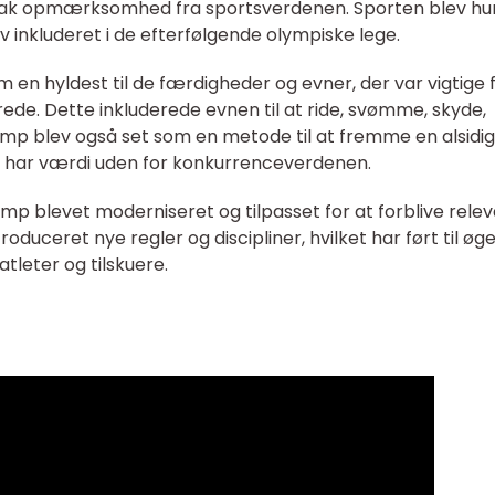
ak opmærksomhed fra sportsverdenen. Sporten blev hur
 inkluderet i de efterfølgende olympiske lege.
n hyldest til de færdigheder og evner, der var vigtige 
drede. Dette inkluderede evnen til at ride, svømme, skyde,
 blev også set som en metode til at fremme en alsidig
også har værdi uden for konkurrenceverdenen.
p blevet moderniseret og tilpasset for at forblive rele
roduceret nye regler og discipliner, hvilket har ført til øg
tleter og tilskuere.