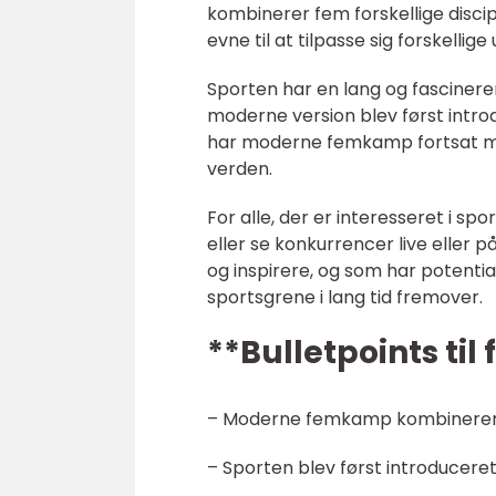
kombinerer fem forskellige discip
evne til at tilpasse sig forskellige
Sporten har en lang og fascineren
moderne version blev først introd
har moderne femkamp fortsat med 
verden.
For alle, der er interesseret i s
eller se konkurrencer live eller 
og inspirere, og som har potenti
sportsgrene i lang tid fremover.
**Bulletpoints til
– Moderne femkamp kombinerer fem
– Sporten blev først introduceret