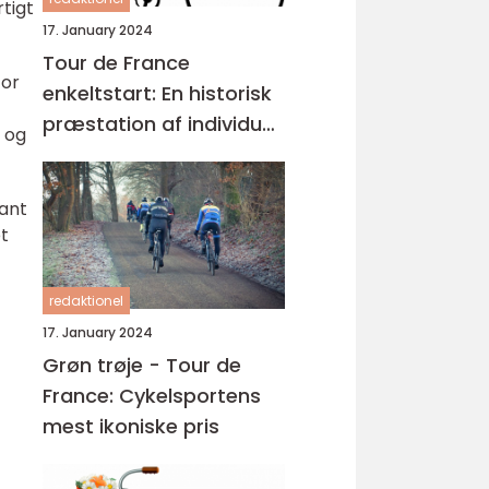
tigt
17. January 2024
Tour de France
for
enkeltstart: En historisk
præstation af individuel
 og
styrke og taktisk snilde
vant
et
redaktionel
17. January 2024
Grøn trøje - Tour de
France: Cykelsportens
mest ikoniske pris