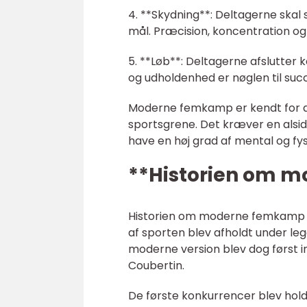
4. **Skydning**: Deltagerne skal s
mål. Præcision, koncentration og 
5. **Løb**: Deltagerne afslutte
og udholdenhed er nøglen til suc
Moderne femkamp er kendt for 
sportsgrene. Det kræver en alsidig
have en høj grad af mental og fys
**Historien om 
Historien om moderne femkamp str
af sporten blev afholdt under l
moderne version blev dog først in
Coubertin.
De første konkurrencer blev hold