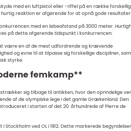
kyde med en luftpistol eller -riffel på en række forskelli
hurtig reaktion er afgørende for at opnå gode resultater
r konkurrencen med en løbeafstand på 3000 meter. Hurtig
ces på dette afgørende tidspunkt i konkurrencen.
at være en af de mest udfordrende og krævende
hed og evne til at tilpasse sig forskellige discipliner, sam
isk styrke.
moderne femkamp**
ækker sig tilbage til antikken, hvor den oprindelige ver
egende af de olympiske lege i det gamle Grækenland. Den
troduceret i starten af det 20. århundrede af Pierre de
t i Stockholm ved OL i 1912. Dette markerede begyndelse