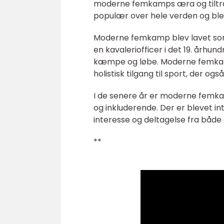
moderne femkamps æra og tiltr
populær over hele verden og blev
Moderne femkamp blev lavet som e
en kavaleriofficer i det 19. århun
kæmpe og løbe. Moderne femkamp
holistisk tilgang til sport, der 
I de senere år er moderne femkam
og inkluderende. Der er blevet int
interesse og deltagelse fra både a
**