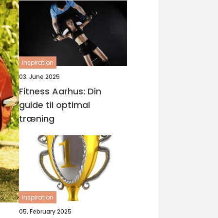
inspiration
03. June 2025
Fitness Aarhus: Din
guide til optimal
træning
inspiration
05. February 2025