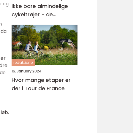
e og
ikke bare almindelige
cykeltrøjer - de
repræsenterer noget
n
langt større
 da
e
cer
redaktionel
rdre
16. January 2024
ede
Hvor mange etaper er
der i Tour de France
løb.