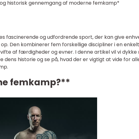
og historisk gennemgang af moderne femkamp*
 fascinerende og udfordrende sport, der kan give enhv
 op. Den kombinerer fem forskellige discipliner i en enkel
fte af færdigheder og evner. I denne artikel vil vi dykke 
dens historie og se på, hvad der er vigtigt at vide for all
amp.
ne femkamp?**