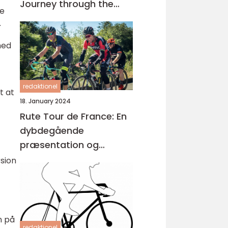
Journey through the
ge
Worlds Most Prestigious
.
Cycling Race
hed
redaktionel
t at
18. January 2024
Rute Tour de France: En
dybdegående
præsentation og
historisk gennemgang
sion
n på
redaktionel