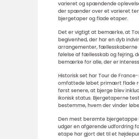
varieret og spændende oplevelse b
der spænder over et varieret ter
bjergetaper og flade etaper.
Det er vigtigt at bemærke, at To
begivenhed, der har en dyb indvi
arrangementer, fællesskaberne s
følelse af fællesskab og fejring, d
bemærke for alle, der er interess
Historisk set har Tour de France-
omfattede løbet primært flade r
først senere, at bjerge blev inklu
ikonisk status. Bjergetaperne tes
bestemme, hvem der vinder løbe
Den mest berømte bjergetappe i 
udgør en afgørende udfordring fo
etape har gjort det til et højdepun