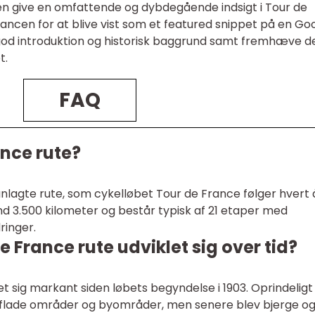
en give en omfattende og dybdegående indsigt i Tour de
ncen for at blive vist som et featured snippet på en Go
 god introduktion og historisk baggrund samt fremhæve d
t.
FAQ
ance rute?
nlagte rute, som cykelløbet Tour de France følger hvert 
d 3.500 kilometer og består typisk af 21 etaper med
ringer.
 France rute udviklet sig over tid?
et sig markant siden løbets begyndelse i 1903. Oprindeligt
flade områder og byområder, men senere blev bjerge o