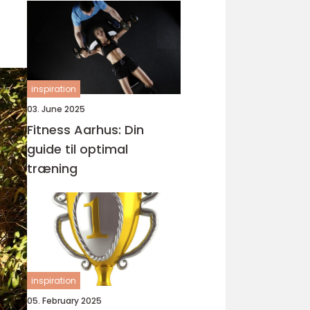
inspiration
03. June 2025
Fitness Aarhus: Din
guide til optimal
træning
inspiration
05. February 2025