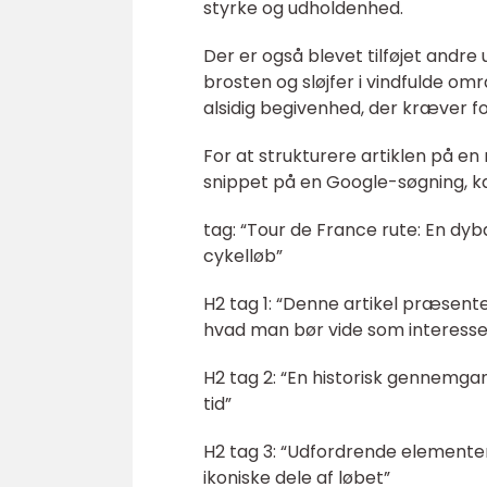
styrke og udholdenhed.
Der er også blevet tilføjet andr
brosten og sløjfer i vindfulde om
alsidig begivenhed, der kræver fo
For at strukturere artiklen på en
snippet på en Google-søgning, k
tag: “Tour de France rute: En dy
cykelløb”
H2 tag 1: “Denne artikel præsen
hvad man bør vide som interesse
H2 tag 2: “En historisk gennemga
tid”
H2 tag 3: “Udfordrende elementer
ikoniske dele af løbet”