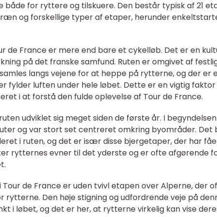
åde for ryttere og tilskuere. Den består typisk af 21 et
ræn og forskellige typer af etaper, herunder enkeltstart
ur de France er mere end bare et cykelløb. Det er en kult
rkning på det franske samfund. Ruten er omgivet af festli
amles langs vejene for at heppe på rytterne, og der er 
er fylder luften under hele løbet. Dette er en vigtig faktor
eret i at forstå den fulde oplevelse af Tour de France.
ruten udviklet sig meget siden de første år. I begyndelsen
uter og var stort set centreret omkring byområder. Det 
deret i ruten, og det er især disse bjergetaper, der har fåe
ter rytternes evner til det yderste og er ofte afgørende f
t.
Tour de France er uden tvivl etapen over Alperne, der o
r rytterne. Den høje stigning og udfordrende veje på den
kt i løbet, og det er her, at rytterne virkelig kan vise dere