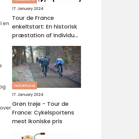
17. January 2024
Tour de France
l en
enkeltstart: En historisk
præstation af individuel
styrke og taktisk snilde
e
redaktionel
 og
17. January 2024
Grøn trøje - Tour de
 over
France: Cykelsportens
mest ikoniske pris