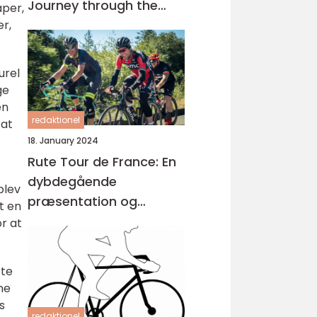
Journey through the
aper,
Worlds Most Prestigious
er,
Cycling Race
urel
ge
en
redaktionel
 at
18. January 2024
Rute Tour de France: En
dybdegående
blev
præsentation og
t en
historisk gennemgang
or at
fte
ne
s
redaktionel