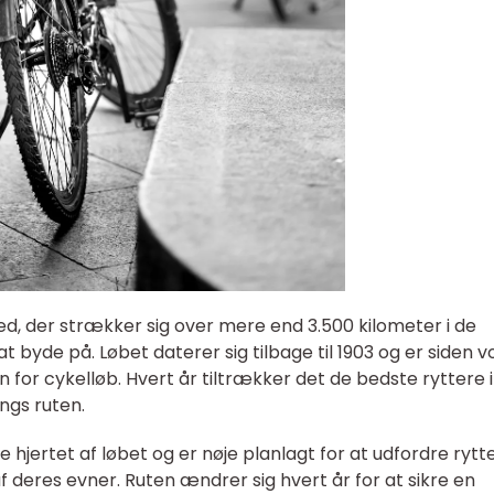
ed, der strækker sig over mere end 3.500 kilometer i de
 byde på. Løbet daterer sig tilbage til 1903 og er siden v
den for cykelløb. Hvert år tiltrækker det de bedste ryttere i
angs ruten.
e hjertet af løbet og er nøje planlagt for at udfordre rytt
f deres evner. Ruten ændrer sig hvert år for at sikre en