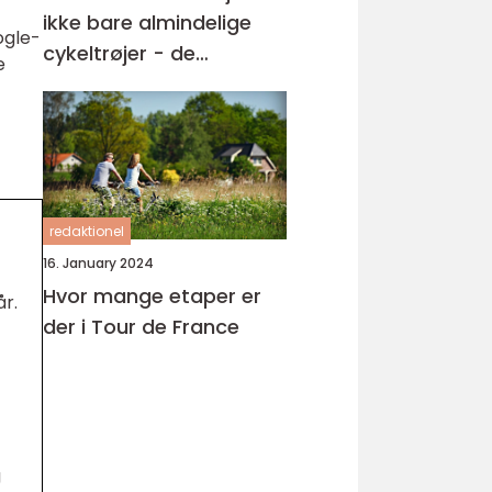
ikke bare almindelige
ogle-
cykeltrøjer - de
e
repræsenterer noget
langt større
redaktionel
16. January 2024
Hvor mange etaper er
år.
der i Tour de France
g