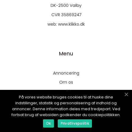
web:
www.klikko.dk
Menu
Annoncering
Om os
Cookies
På vores website bruges cookies til at huske dine
Kontakt os
indstillinger, statistik og personalisering af indhold og
annoncer. Denne information deles med tredjepart. Ved
Sitemap
fortsat brug af websiden godkender du cookiepolitikken.
Ok
Privatlivspolitik